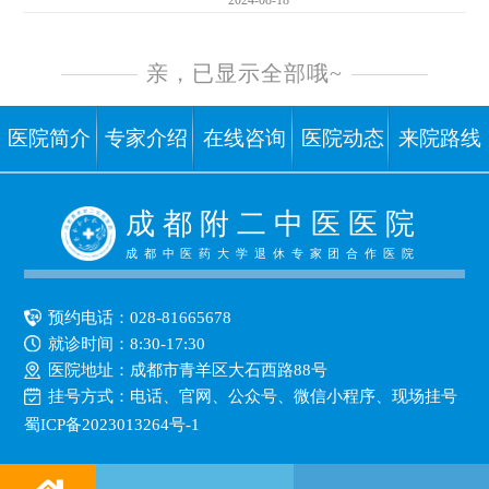
2024-08-18
亲，已显示全部哦~
医院简介
专家介绍
在线咨询
医院动态
来院路线
成 都 附 二 中 医 医 院
成都中医药大学退休专家团合作医院
预约电话：
028-81665678
就诊时间：8:30-17:30
医院地址：成都市青羊区大石西路88号
挂号方式：
电话、官网、公众号、微信小程序、现场挂号
蜀ICP备2023013264号-1