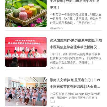
中秋特辑 | 外阴白斑患者中秋注意
事项！
中秋节是一个重要的传统节日，和家人在
一起赏月、吃月饼，共同庆祝。但是对于
外阴白斑患者来说，中秋期间的 […]
2024-09-17
传承国医精粹·助力健康中国|四川省
中医药信息学会理事单位授牌仪式
成功举办
8月28日，四川省中医药信息学会理事单
位授牌仪式在我院隆重举行。四川省中医
药信息学会王笳会长、成都附 […]
2024-08-28
崇尚人文精神 彰显医者仁心 | 8·19
中国医师节优秀医师表彰大会圆满
结束
中国医师节 Medical Workers Day 每年8月
19日 是医师节 更是独属医生们的节日
[…]