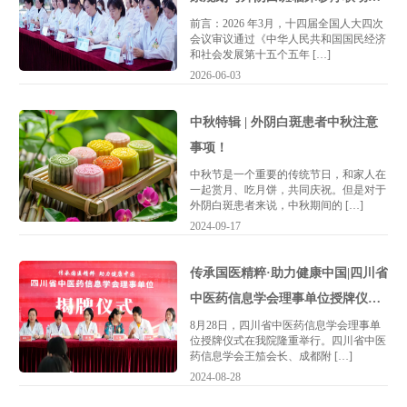
流会圆满落幕
前言：2026 年3月，十四届全国人大四次
会议审议通过《中华人民共和国国民经济
和社会发展第十五个五年 […]
2026-06-03
中秋特辑 | 外阴白斑患者中秋注意
事项！
中秋节是一个重要的传统节日，和家人在
一起赏月、吃月饼，共同庆祝。但是对于
外阴白斑患者来说，中秋期间的 […]
2024-09-17
传承国医精粹·助力健康中国|四川省
中医药信息学会理事单位授牌仪式
成功举办
8月28日，四川省中医药信息学会理事单
位授牌仪式在我院隆重举行。四川省中医
药信息学会王笳会长、成都附 […]
2024-08-28