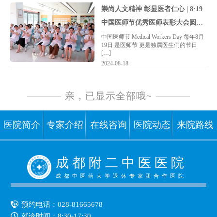
崇尚人文精神 彰显医者仁心 | 8·19
中国医师节优秀医师表彰大会圆满
结束
中国医师节 Medical Workers Day 每年8月
19日 是医师节 更是独属医生们的节日
[…]
2024-08-18
亲，已显示全部哦~
医院简介
专家介绍
在线咨询
医院动态
来院路线
成 都 附 二 中 医 医 院
成都中医药大学退休专家团合作医院
预约电话：
028-81665678
就诊时间：8:30-17:30