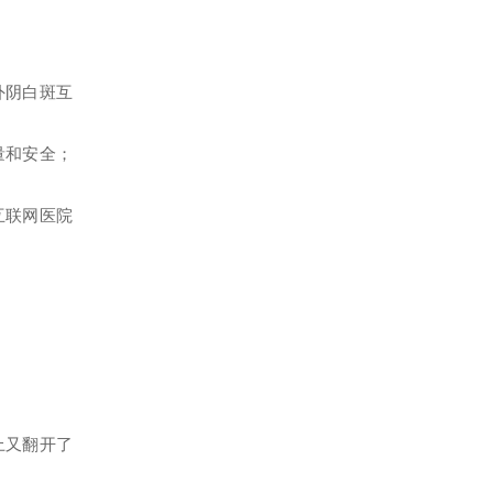
外阴白斑互
量和安全；
互联网医院
上又翻开了