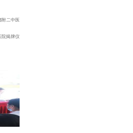
都附二中医
医院揭牌仪