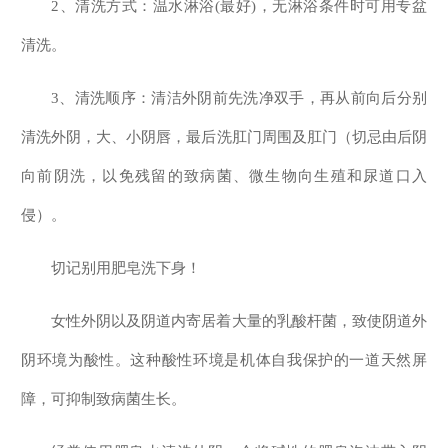
2、清洗方式：温水淋浴(最好)，无淋浴条件时可用专盆
清洗。
3、清洗顺序：清洁外阴前先洗净双手，再从前向后分别
清洗外阴，大、小阴唇，最后洗肛门周围及肛门（切忌由后阴
向前阴洗，以免残留的致病菌、微生物向生殖和尿道口入
侵）。
切记别用肥皂洗下身！
女性外阴以及阴道内寄居着大量的乳酸杆菌，致使阴道外
阴环境为酸性。这种酸性环境是机体自我保护的一道天然屏
障，可抑制致病菌生长。