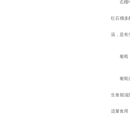
石榴
红石榴多
温，是有
葡萄
葡萄
生食能滋
适量食用