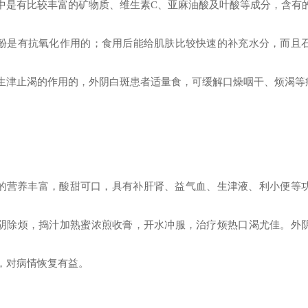
中是有比较丰富的矿物质、维生素C、亚麻油酸及叶酸等成分，含有
酚是有抗氧化作用的；食用后能给肌肤比较快速的补充水分，而且
生津止渴的作用的，外阴白斑患者适量食，可缓解口燥咽干、烦渴等
的营养丰富，酸甜可口，具有补肝肾、益气血、生津液、利小便等
阴除烦，捣汁加熟蜜浓煎收膏，开水冲服，治疗烦热口渴尤佳。外
，对病情恢复有益。