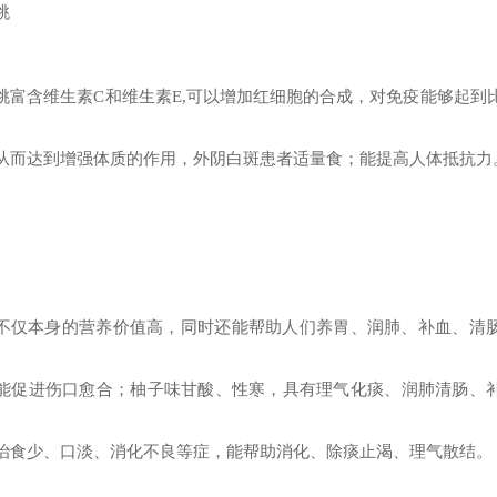
桃
桃富含维生素C和维生素E,可以增加红细胞的合成，对免疫能够起到
从而达到增强体质的作用，外阴白斑患者适量食；能提高人体抵抗力
不仅本身的营养价值高，同时还能帮助人们养胃、润肺、补血、清
能促进伤口愈合；柚子味甘酸、性寒，具有理气化痰、润肺清肠、
治食少、口淡、消化不良等症，能帮助消化、除痰止渴、理气散结。