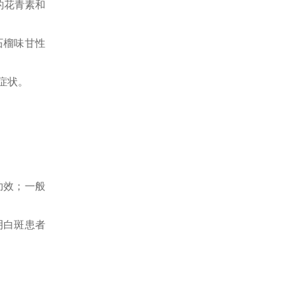
的花青素和
石榴味甘性
症状。
功效；一般
阴白斑患者