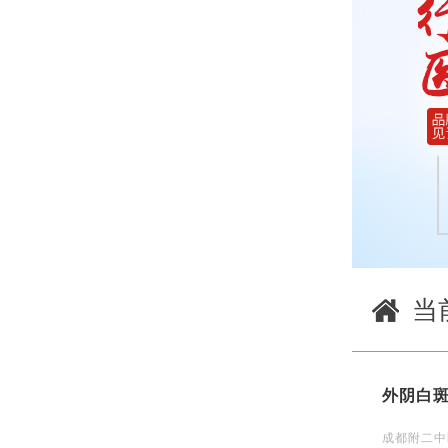
当
外阴白
成都附二中