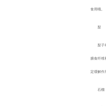
食用哦。
梨
梨子
膳食纤维
定缓解作
石榴