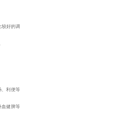
比较好的调
。
肠、利便等
补血健脾等