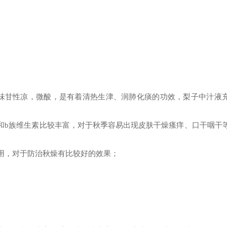
味甘性凉，微酸，是有着清热生津、润肺化痰的功效，梨子中汁液
和b族维生素比较丰富，对于秋季容易出现皮肤干燥瘙痒、口干咽干
用，对于防治秋燥有比较好的效果；