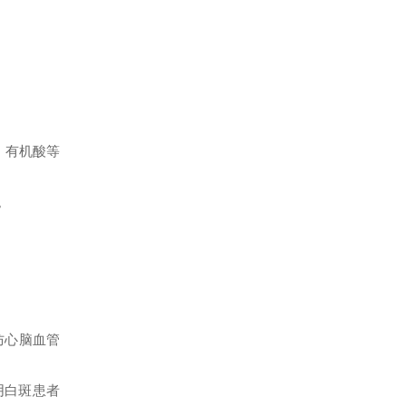
、有机酸等
。
防心脑血管
阴白斑患者