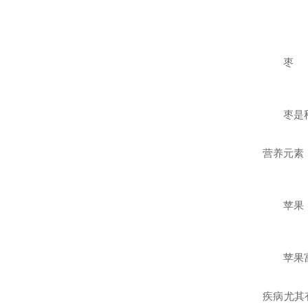
枣
枣是
营养元素
苹果
苹果
疾病尤其