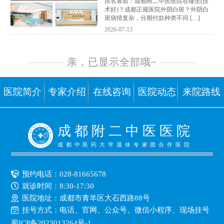
排名靠前：成都附二中医医院在哪里(技
术好)？成都正规医院外阴白斑？外阴白
斑病情复杂，分期付款种类不同 […]
2026-07-13
亲，已显示全部哦~
医院简介
专家介绍
在线咨询
医院动态
来院路线
成 都 附 二 中 医 医 院
成都中医药大学退休专家团合作医院
预约电话：
028-81665678
就诊时间：8:30-17:30
医院地址：成都市青羊区大石西路88号
挂号方式：
电话、官网、公众号、微信小程序、现场挂号
蜀ICP备2023013264号-1