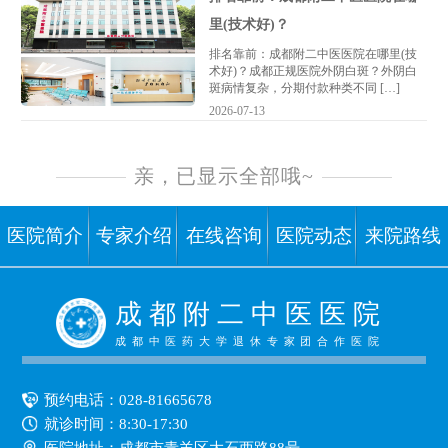
里(技术好)？
排名靠前：成都附二中医医院在哪里(技
术好)？成都正规医院外阴白斑？外阴白
斑病情复杂，分期付款种类不同 […]
2026-07-13
亲，已显示全部哦~
医院简介
专家介绍
在线咨询
医院动态
来院路线
成 都 附 二 中 医 医 院
成都中医药大学退休专家团合作医院
预约电话：
028-81665678
就诊时间：8:30-17:30
医院地址：成都市青羊区大石西路88号