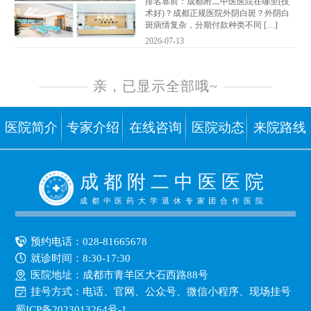
排名靠前：成都附二中医医院在哪里(技
术好)？成都正规医院外阴白斑？外阴白
斑病情复杂，分期付款种类不同 […]
2026-07-13
亲，已显示全部哦~
医院简介
专家介绍
在线咨询
医院动态
来院路线
成 都 附 二 中 医 医 院
成都中医药大学退休专家团合作医院
预约电话：
028-81665678
就诊时间：8:30-17:30
医院地址：成都市青羊区大石西路88号
挂号方式：
电话、官网、公众号、微信小程序、现场挂号
蜀ICP备2023013264号-1