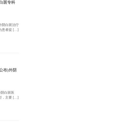
白斑专科
外阴白斑治疗
者提 […]
公布)外阴
外阴白斑医
主要 […]