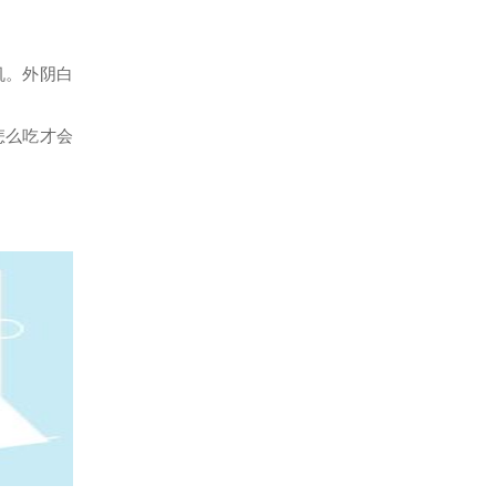
机。外阴白
怎么吃才会