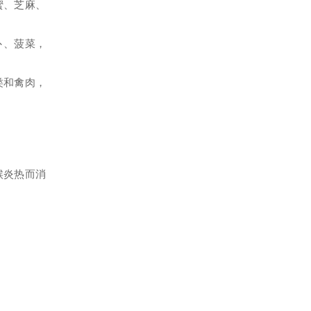
蜜、芝麻、
卜、菠菜，
类和禽肉，
候炎热而消