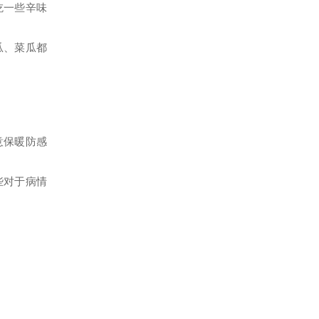
吃一些辛味
瓜、菜瓜都
意保暖防感
些对于病情