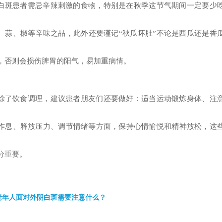
白斑患者需忌辛辣刺激的食物，特别是在秋季这节气期间一定要少
、蒜、椒等辛味之品，此外还要谨记“秋瓜坏肚”不论是西瓜还是香
，否则会损伤脾胃的阳气，易加重病情。
除了饮食调理，建议患者朋友们还要做好：适当运动锻炼身体、注
作息、释放压力、调节情绪等方面，保持心情愉悦和精神放松，这
分重要。
老年人面对外阴白斑需要注意什么？