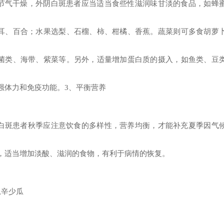
节气干燥，外阴白斑患者应当适当食些性滋润味甘淡的食品，如蜂
耳、百合；水果选梨、石榴、柿、柑橘、香蕉。蔬菜则可多食胡萝
菌类、海带、紫菜等。另外，适量增加蛋白质的摄入，如鱼类、豆
强体力和免疫功能。3、平衡营养
白斑患者秋季应注意饮食的多样性，营养均衡，才能补充夏季因气
，适当增加淡酸、滋润的食物，有利于病情的恢复。
忌辛少瓜