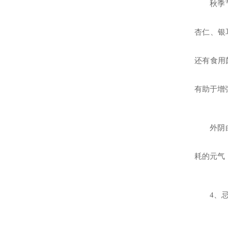
秋季
杏仁、银
还有食用
有助于增
外阴
耗的元气
4、