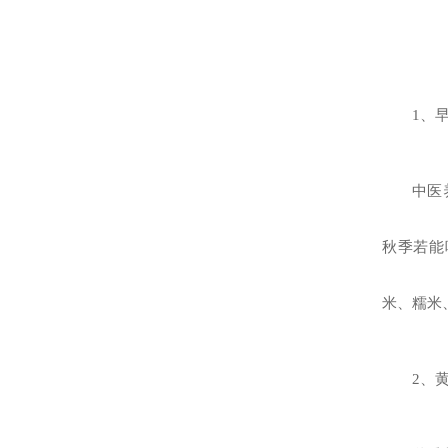
1、
中医
秋季若能
米、糯米
2、