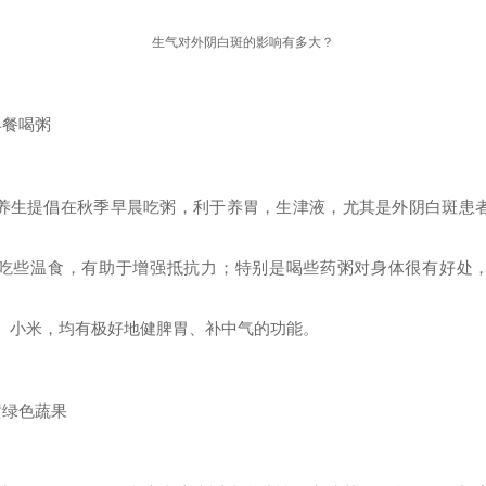
生气对外阴白斑的影响有多大？
早餐喝粥
养生提倡在秋季早晨吃粥，利于养胃，生津液，尤其是外阴白斑患
吃些温食，有助于增强抵抗力；特别是喝些药粥对身体很有好处
、小米，均有极好地健脾胃、补中气的功能。
黄绿色蔬果