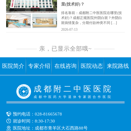
里(技术好)？
排名靠前：成都附二中医医院在哪里(技
术好)？成都正规医院外阴白斑？外阴白
斑病情复杂，分期付款种类不同 […]
2026-07-13
亲，已显示全部哦~
医院简介
专家介绍
在线咨询
医院动态
来院路线
成 都 附 二 中 医 医 院
成都中医药大学退休专家团合作医院
预约电话：
028-81665678
就诊时间：8:30-17:30
医院地址：成都市青羊区大石西路88号