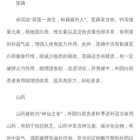
莲藕
俗话说“荷莲一身宝，秋藕最补人”。莲藕富含铁、钙等微
量元素，植物蛋白质、维生素以及淀粉含量也很丰富，有明显
的补益气血，增强人体免疫力作用。此外，莲藕中含有黏液蛋
白和膳食纤维，能减少脂类的吸收。莲藕还含有鞣质，有一定
健脾止泻作用，能增进食欲，促进消化，开胃健中，外阴白斑
患者食用能增强体质、提高免疫力，好处多多。
山药
山药被称为“神仙之食”，外阴白斑患者秋季进补适当食用
山药，有助于抵抗秋乏。山药中富含钾元素、碳水化合物，有
补中益气、强筋健脾等滋补功效。所含的淀粉酶可帮助外阴白