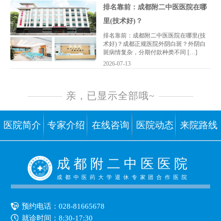
排名靠前：成都附二中医医院在哪
里(技术好)？
排名靠前：成都附二中医医院在哪里(技
术好)？成都正规医院外阴白斑？外阴白
斑病情复杂，分期付款种类不同 […]
2026-07-13
亲，已显示全部哦~
医院简介
专家介绍
在线咨询
医院动态
来院路线
成 都 附 二 中 医 医 院
成都中医药大学退休专家团合作医院
预约电话：
028-81665678
就诊时间：8:30-17:30