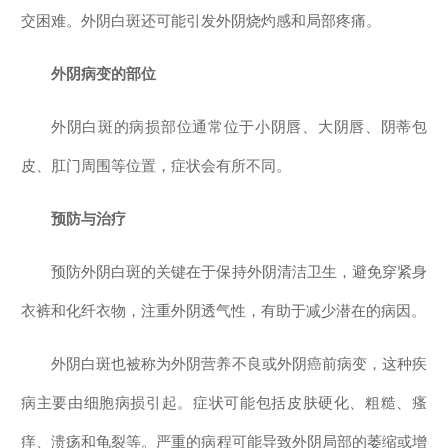
交困难。外阴白斑还可能引发外阴烧灼感和局部疼痛。
外阴病变的部位
外阴白斑的病损部位通常位于小阴唇、大阴唇、阴蒂包
皮、肛门周围等位置，症状会有所不同。
预防与治疗
预防外阴白斑的关键在于保持外阴清洁卫生，避免穿紧身
衣裤和化纤衣物，注重外阴透气性，有助于减少潜在的病因。
外阴白斑也被称为外阴营养不良或外阴癌前病变，这种疾
病主要由细胞病损引起。症状可能包括皮肤硬化、粗糙、瘙
痒、溃疡和龟裂等。严重的病程可能导致外阴局部的萎缩或增