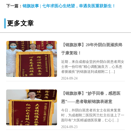
下一篇：
锦旗故事 | 七年求医心生绝望，幸遇良医重获新生！
更多文章
【锦旗故事】20年外阴白斑顽疾终
于康复啦！
近期，来自成都金堂的外阴白斑患者周女
士将一份印有“精心调配施良方，心系患
者驱顽疾”的锦旗送到成都附二 […]
2024-09-24
【锦旗故事】“妙手回春，感恩医
恩”——患者敬献锦旗表谢意
今日，外阴白斑患者肖女士在前来复查
时，为成都附二医院芮兰红主任送上了一
面印有“大医精诚德医双馨，仁心 […]
2024-09-23